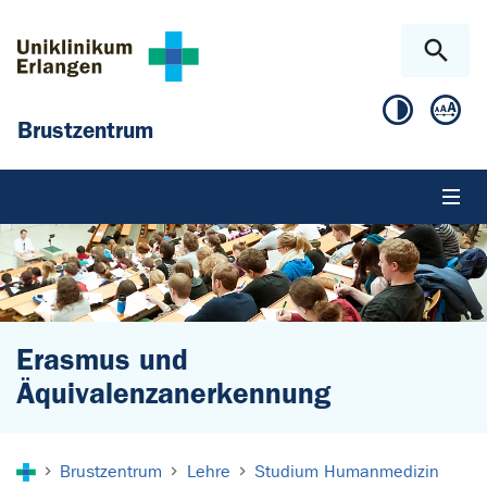
Zum Hauptinhalt springen
Skip to page footer
Brustzentrum
Erasmus und
Äquivalenzanerkennung
Sie sind hier:
Brustzentrum
Lehre
Studium Humanmedizin